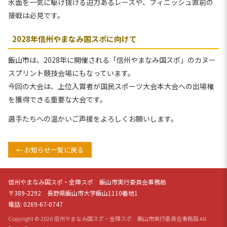
水面を一気に駆け抜ける迫力あるレースや、フィニッシュ直前の
接戦は必見です。
2028年信州やまなみ国スポに向けて
飯山市は、2028年に開催される「信州やまなみ国スポ」のカヌー
スプリント競技会場にもなっています。
今回の大会は、上位入賞者が国民スポーツ大会本大会への出場権
を獲得できる重要な大会です。
選手たちへの温かいご声援をよろしくお願いします。
← お知らせ一覧に戻る
信州やまなみ国スポ・全障スポ 飯山市実行委員会事務局
〒389-2292 長野県飯山市大字飯山1110番地1
電話: 0269-67-0747
Copyright © 2026 信州やまなみ国スポ・全障スポ 飯山市実行委員会事務局 All